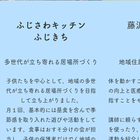
ふじさわキッチン
藤
ふじきち
​多世代が立ち寄れる居場所づくり
地域住
子供たちを中心として、地域の多世
体を動かす
代が立ち寄れる居場所づくりを目指
の向上と医
して立ち上がりました。
指すことを
​月１回、基本的には昼食を含んで季
節感を取り入れた遊びや活動をして
講師に頼ら
います。食事はおすそ分けの会が担
を使ったり
当し、子供の保護者だけでく地域の
運動を紹介