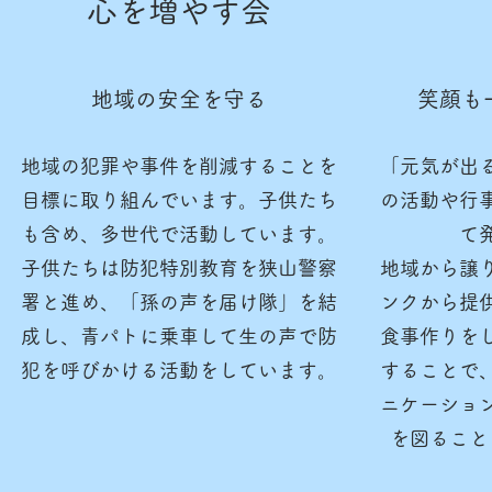
心を増やす会
​地域の安全を守る
笑顔も
地域の犯罪や事件を削減することを
「元気が出
目標に取り組んでいます。子供たち
の活動や行
も含め、多世代で活動しています。
て
子供たちは防犯特別教育を狭山警察
​地域から譲
署と進め、「孫の声を届け隊」を結
ンクから提
成し、青パトに乗車して生の声で防
食事作りを
犯を呼びかける活動をしています。
することで
ニケーショ
を図ること